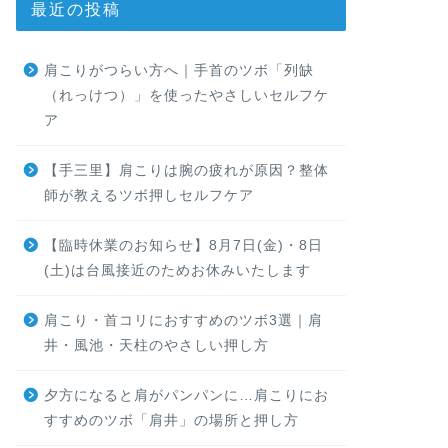
最近の投稿
肩こりがつらい方へ｜手首のツボ「列缺
（れっけつ）」を使ったやさしいセルフケ
ア
【手三里】肩こりは腕の疲れが原因？整体
師が教えるツボ押しセルフケア
【臨時休業のお知らせ】8月7日(金)・8日
(土)は台風接近のためお休みいたします
肩こり・首コリにおすすめのツボ3選｜肩
井・風池・天柱のやさしい押し方
夕方になると肩がパンパンに…肩こりにお
すすめのツボ「肩井」の場所と押し方