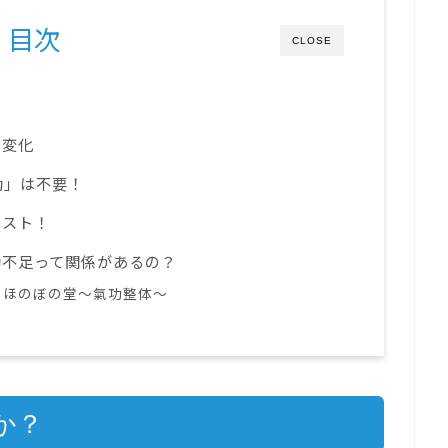
目次
CLOSE
？
の変化
動」は不要！
ベスト！
動不足って関係があるの？
｜ほのぼの堂～氣功整体～
か？