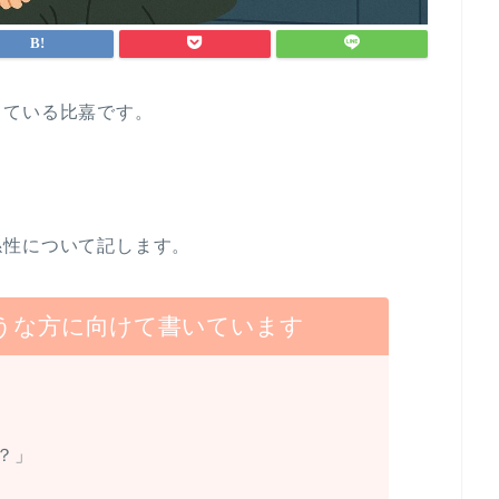
している比嘉です。
係性について記します。
うな方に向けて書いています
？」