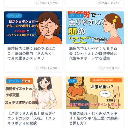
2025年11月29日
2025年11月26日
ダイエット
ダイエット
眼精疲労に効く顔のツボはこ
脳疲労で太りやすくなる？百
こ！眉頭の攅竹（さんちく）
会（ひゃくえ）が自律神経と
で目の重さがスッキリ
代謝をサポートする理由
2025年11月20日
2025年11月16日
ダイエット
ツボ
【ズボラさん必見】腸活ダイ
胃腸の疲れ・むくみがスッキ
エットのツボ『天枢』！スッ
リ！足のツボ“足三里”の効果
キリボディの秘訣
と押し方！