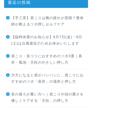
最近の投稿
【手三里】肩こりは腕の疲れが原因？整体
師が教えるツボ押しセルフケア
【臨時休業のお知らせ】8月7日(金)・8日
(土)は台風接近のためお休みいたします
肩こり・首コリにおすすめのツボ3選｜肩
井・風池・天柱のやさしい押し方
夕方になると肩がパンパンに…肩こりにお
すすめのツボ「肩井」の場所と押し方
首の後ろが重い方へ｜肩こりや頭の重さを
優しくケアする「天柱」の押し方