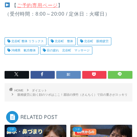
【
ご予約専用ページ
】
（受付時間：8:00～20:00 / 定休日：火曜日）
北谷町 整体 リラックス
北谷町 整体
北谷町 眼精疲労
沖縄県 氣功整体
目の疲れ 北谷町 マッサージ
HOME
ダイエット
眼精疲労に効く顔のツボはここ！眉頭の攅竹（さんちく）で目の重さがスッキリ
RELATED POST
ツボ
ツボ