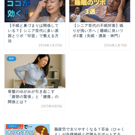
【不眠と鼻づまりは関係して
【シニア世代の不眠対策】眠
いる？】シニア世代に多い原
りが浅い方へ｜睡眠に良いツ
因とツボ「印堂」で整える方
ボ3選（失眠・湧泉・神門）
法
2026年2月25日
2026年2月13日
整体
骨盤のゆがみが引き起こす
「腹部の緊張」と「腰痛」の
関係とは？
2025年4月9日
脳疲労で太りやすくなる？百会（ひゃく
え）が自律神経と代謝をサポートする