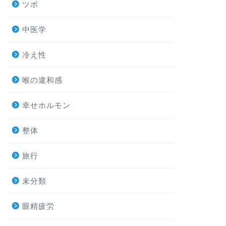
ツボ
中医学
冷え性
喉の違和感
幸せホルモン
整体
旅行
未分類
眼精疲労