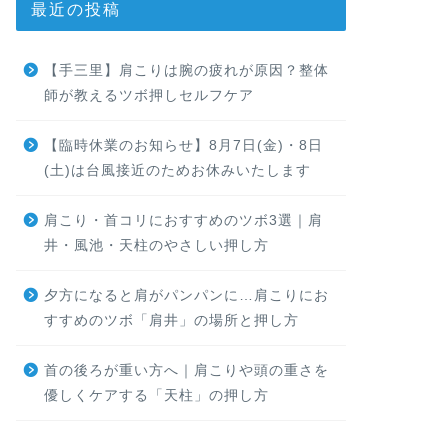
最近の投稿
【手三里】肩こりは腕の疲れが原因？整体
師が教えるツボ押しセルフケア
【臨時休業のお知らせ】8月7日(金)・8日
(土)は台風接近のためお休みいたします
肩こり・首コリにおすすめのツボ3選｜肩
井・風池・天柱のやさしい押し方
夕方になると肩がパンパンに…肩こりにお
すすめのツボ「肩井」の場所と押し方
首の後ろが重い方へ｜肩こりや頭の重さを
優しくケアする「天柱」の押し方