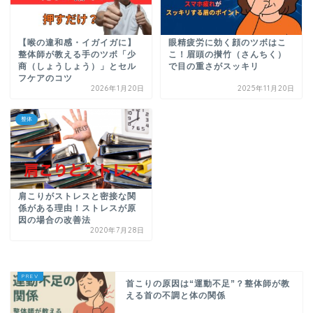
【喉の違和感・イガイガに】
眼精疲労に効く顔のツボはこ
整体師が教える手のツボ「少
こ！眉頭の攅竹（さんちく）
商（しょうしょう）」とセル
で目の重さがスッキリ
フケアのコツ
2026年1月20日
2025年11月20日
整体
肩こりがストレスと密接な関
係がある理由！ストレスが原
因の場合の改善法
2020年7月28日
首こりの原因は“運動不足”？整体師が教
える首の不調と体の関係