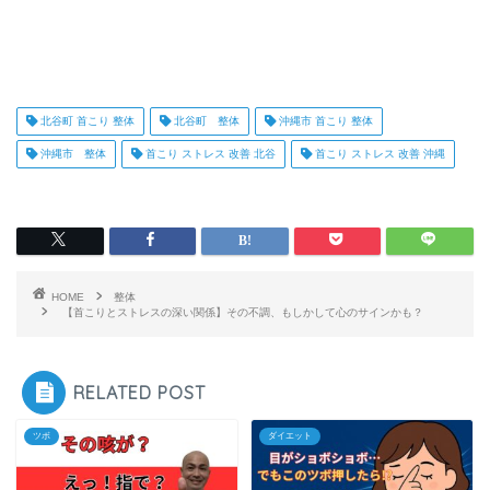
北谷町 首こり 整体
北谷町 整体
沖縄市 首こり 整体
沖縄市 整体
首こり ストレス 改善 北谷
首こり ストレス 改善 沖縄
HOME
整体
【首こりとストレスの深い関係】その不調、もしかして心のサインかも？
RELATED POST
ツボ
ダイエット