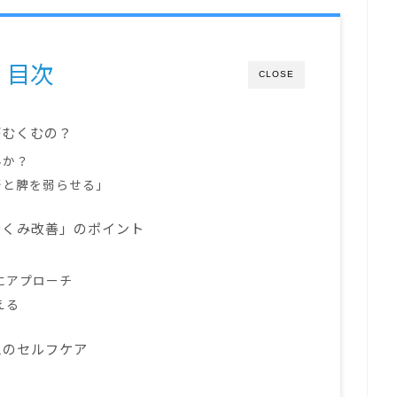
目次
CLOSE
がむくむの？
んか？
腎と脾を弱らせる」
むくみ改善」のポイント
にアプローチ
える
えのセルフケア