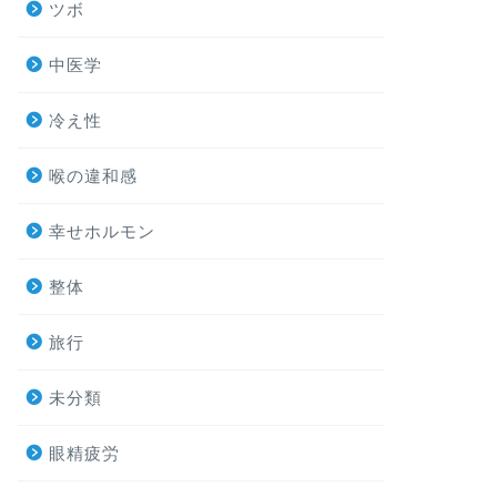
ツボ
中医学
冷え性
喉の違和感
幸せホルモン
整体
旅行
未分類
眼精疲労