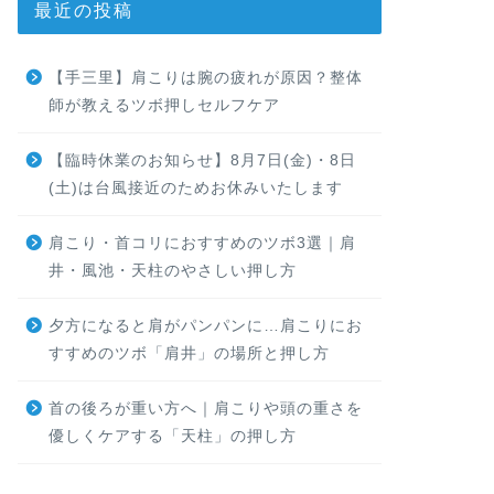
最近の投稿
【手三里】肩こりは腕の疲れが原因？整体
師が教えるツボ押しセルフケア
【臨時休業のお知らせ】8月7日(金)・8日
(土)は台風接近のためお休みいたします
肩こり・首コリにおすすめのツボ3選｜肩
井・風池・天柱のやさしい押し方
夕方になると肩がパンパンに…肩こりにお
すすめのツボ「肩井」の場所と押し方
首の後ろが重い方へ｜肩こりや頭の重さを
優しくケアする「天柱」の押し方