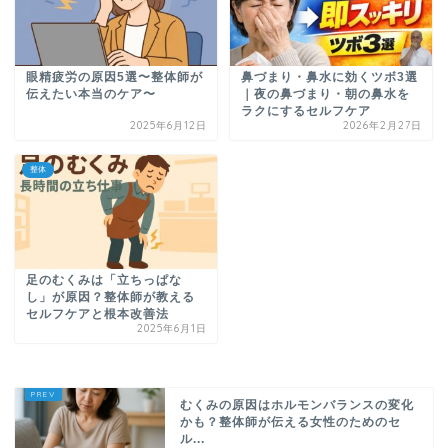
眼精疲労の原因5選〜整体師が
鼻づまり・鼻水に効くツボ3選
伝えたい本当のケア〜
｜夜の鼻づまり・朝の鼻水を
ラクにするセルフケア
2025年6月12日
2026年2月27日
整体
足のむくみは「立ちっぱな
し」が原因？整体師が教える
セルフケアと根本改善法
2025年6月1日
むくみの原因はホルモンバランスの変化
かも？整体師が伝える女性のためのセ
ル...