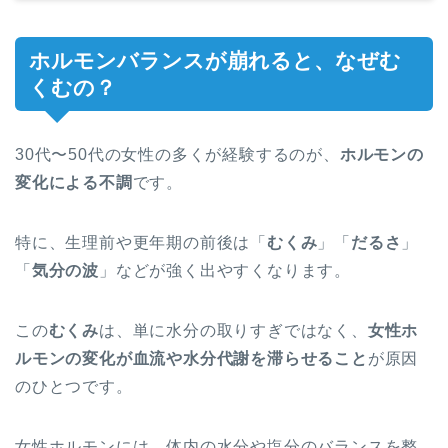
ホルモンバランスが崩れると、なぜむ
くむの？
30代〜50代の女性の多くが経験するのが、
ホルモンの
変化による不調
です。
特に、生理前や更年期の前後は「
むくみ
」「
だるさ
」
「
気分の波
」などが強く出やすくなります。
この
むくみ
は、単に水分の取りすぎではなく、
女性ホ
ルモンの変化が血流や水分代謝を滞らせること
が原因
のひとつです。
女性ホルモンには、体内の水分や塩分のバランスを整