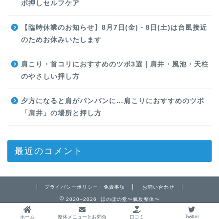
ボ押しセルフケア
【臨時休業のお知らせ】8月7日(金)・8日(土)は台風接近
のためお休みいたします
肩こり・首コリにおすすめのツボ3選｜肩井・風池・天柱
のやさしい押し方
夕方になると肩がパンパンに…肩こりにおすすめのツボ
「肩井」の場所と押し方
最近のコメント
プライバシーポリシー・免責事項
お問い合わせ
2020–2026 ほのぼの堂〜氣攻整体〜
Twitter
ホーム
整体メニューとお問合
口コミ