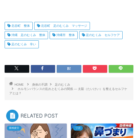
北谷町 整体
北谷町 足のむくみ マッサージ
沖縄 足のむくみ 整体
沖縄市 整体
足のむくみ セルフケア
足のむくみ 辛い
HOME
身体の不調
足のむくみ
ホルモンバランスの乱れとむくみの関係 ― 太谿（たいけい）を整えるセルフケ
アとは？
RELATED POST
眼精疲労
ツボ