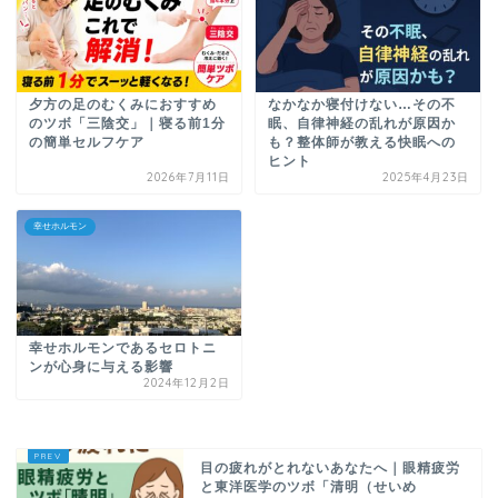
夕方の足のむくみにおすすめ
なかなか寝付けない…その不
のツボ「三陰交」｜寝る前1分
眠、自律神経の乱れが原因か
の簡単セルフケア
も？整体師が教える快眠への
ヒント
2026年7月11日
2025年4月23日
幸せホルモン
幸せホルモンであるセロトニ
ンが心身に与える影響
2024年12月2日
目の疲れがとれないあなたへ｜眼精疲労
と東洋医学のツボ「清明（せいめ