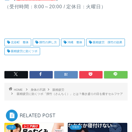
（受付時間：8:00～20:00 / 定休日：火曜日）
北谷町 整体
攅竹の押し方
沖縄 整体
眼精疲労 攅竹の効果
眼精疲労に効くツボ
HOME
身体の不調
眼精疲労
眼精疲労に効くツボ「攅竹（さんちく）」とは？働き盛りの目を癒すセルフケア
RELATED POST
ツボ
中医学