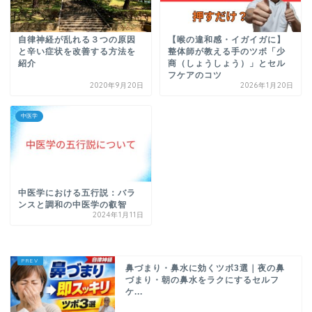
自律神経が乱れる３つの原因
【喉の違和感・イガイガに】
と辛い症状を改善する方法を
整体師が教える手のツボ「少
紹介
商（しょうしょう）」とセル
フケアのコツ
2020年9月20日
2026年1月20日
中医学
中医学における五行説：バラ
ンスと調和の中医学の叡智
2024年1月11日
鼻づまり・鼻水に効くツボ3選｜夜の鼻
づまり・朝の鼻水をラクにするセルフ
ケ...