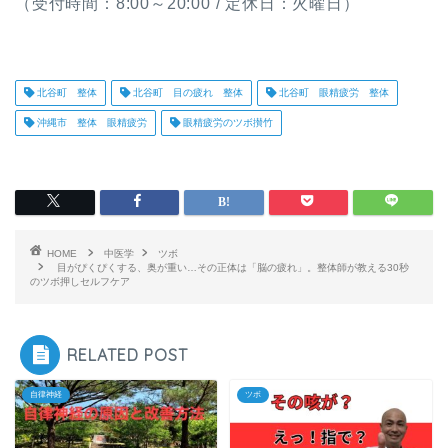
（受付時間：8:00～20:00 / 定休日：火曜日）
北谷町 整体
北谷町 目の疲れ 整体
北谷町 眼精疲労 整体
沖縄市 整体 眼精疲労
眼精疲労のツボ攅竹
HOME
中医学
ツボ
目がぴくぴくする、奥が重い…その正体は「脳の疲れ」。整体師が教える30秒
のツボ押しセルフケア
RELATED POST
自律神経
ツボ