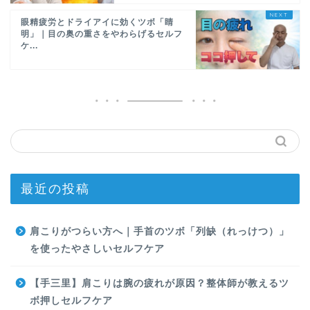
眼精疲労とドライアイに効くツボ「睛
明」｜目の奥の重さをやわらげるセルフ
ケ...
最近の投稿
肩こりがつらい方へ｜手首のツボ「列缺（れっけつ）」
を使ったやさしいセルフケア
【手三里】肩こりは腕の疲れが原因？整体師が教えるツ
ボ押しセルフケア